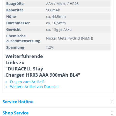
Baugröße
AAA / Micro / HR03
Kapazität
900mAh
Höhe
ca. 44,5mm
Durchmesser
ca. 10,5mm
Gewicht
ca. 13g je Akku
Chemische
Nickel Metallhydrid (NiMH)
Zusammensetzung
Spannung
1,2V
Weiterführende
Links zu
"DURACELL Stay
Charged HR03 AAA 900mAh BL4"
Fragen zum Artikel?
Weitere Artikel von Duracell
Service Hotline
Shop Service