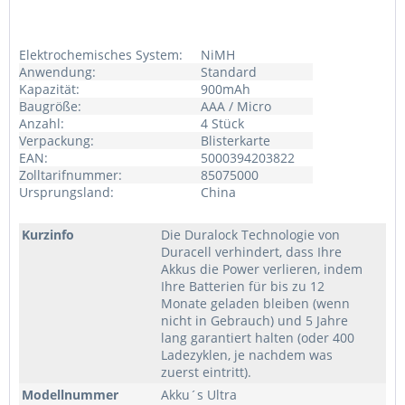
Elektrochemisches System:
NiMH
Anwendung:
Standard
Kapazität:
900mAh
Baugröße:
AAA / Micro
Anzahl:
4 Stück
Verpackung:
Blisterkarte
EAN:
5000394203822
Zolltarifnummer:
85075000
Ursprungsland:
China
Kurzinfo
Die Duralock Technologie von
Duracell verhindert, dass Ihre
Akkus die Power verlieren, indem
Ihre Batterien für bis zu 12
Monate geladen bleiben (wenn
nicht in Gebrauch) und 5 Jahre
lang garantiert halten (oder 400
Ladezyklen, je nachdem was
zuerst eintritt).
Modellnummer
Akku´s Ultra