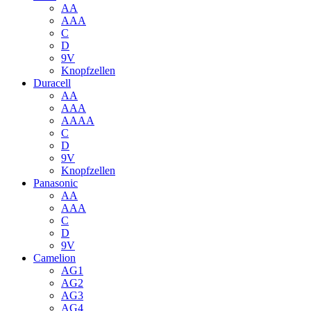
AA
AAA
C
D
9V
Knopfzellen
Duracell
AA
AAA
AAAA
C
D
9V
Knopfzellen
Panasonic
AA
AAA
C
D
9V
Camelion
AG1
AG2
AG3
AG4