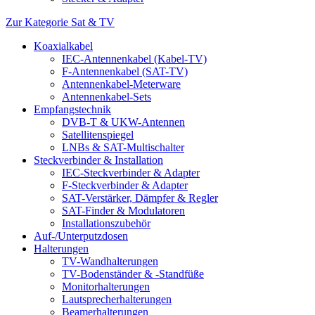
Zur Kategorie Sat & TV
Koaxialkabel
IEC-Antennenkabel (Kabel-TV)
F-Antennenkabel (SAT-TV)
Antennenkabel-Meterware
Antennenkabel-Sets
Empfangstechnik
DVB-T & UKW-Antennen
Satellitenspiegel
LNBs & SAT-Multischalter
Steckverbinder & Installation
IEC-Steckverbinder & Adapter
F-Steckverbinder & Adapter
SAT-Verstärker, Dämpfer & Regler
SAT-Finder & Modulatoren
Installationszubehör
Auf-/Unterputzdosen
Halterungen
TV-Wandhalterungen
TV-Bodenständer & -Standfüße
Monitorhalterungen
Lautsprecherhalterungen
Beamerhalterungen