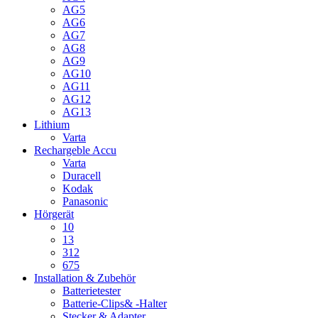
AG5
AG6
AG7
AG8
AG9
AG10
AG11
AG12
AG13
Lithium
Varta
Rechargeble Accu
Varta
Duracell
Kodak
Panasonic
Hörgerät
10
13
312
675
Installation & Zubehör
Batterietester
Batterie-Clips& -Halter
Stecker & Adapter