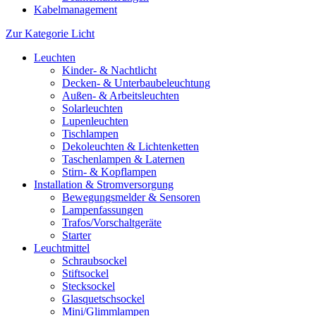
Kabelmanagement
Zur Kategorie Licht
Leuchten
Kinder- & Nachtlicht
Decken- & Unterbaubeleuchtung
Außen- & Arbeitsleuchten
Solarleuchten
Lupenleuchten
Tischlampen
Dekoleuchten & Lichtenketten
Taschenlampen & Laternen
Stirn- & Kopflampen
Installation & Stromversorgung
Bewegungsmelder & Sensoren
Lampenfassungen
Trafos/Vorschaltgeräte
Starter
Leuchtmittel
Schraubsockel
Stiftsockel
Stecksockel
Glasquetschsockel
Mini/Glimmlampen