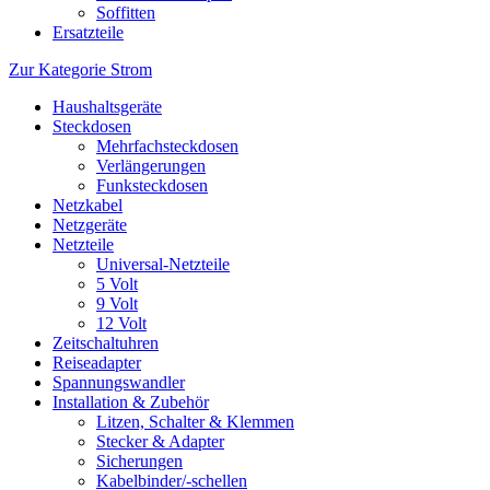
Soffitten
Ersatzteile
Zur Kategorie Strom
Haushaltsgeräte
Steckdosen
Mehrfachsteckdosen
Verlängerungen
Funksteckdosen
Netzkabel
Netzgeräte
Netzteile
Universal-Netzteile
5 Volt
9 Volt
12 Volt
Zeitschaltuhren
Reiseadapter
Spannungswandler
Installation & Zubehör
Litzen, Schalter & Klemmen
Stecker & Adapter
Sicherungen
Kabelbinder/-schellen