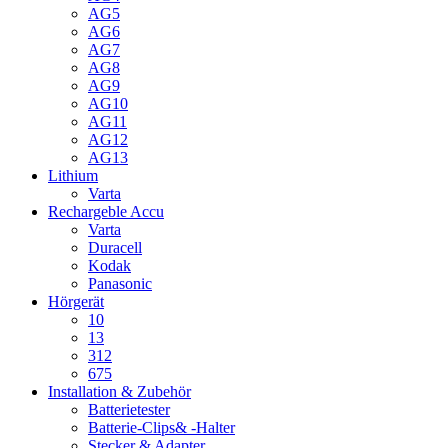
AG5
AG6
AG7
AG8
AG9
AG10
AG11
AG12
AG13
Lithium
Varta
Rechargeble Accu
Varta
Duracell
Kodak
Panasonic
Hörgerät
10
13
312
675
Installation & Zubehör
Batterietester
Batterie-Clips& -Halter
Stecker & Adapter