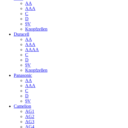
AA
AAA
C
D
9V
Knopfzellen
Duracell
AA
AAA
AAAA
C
D
9V
Knopfzellen
Panasonic
AA
AAA
C
D
9V
Camelion
AG1
AG2
AG3
AG4