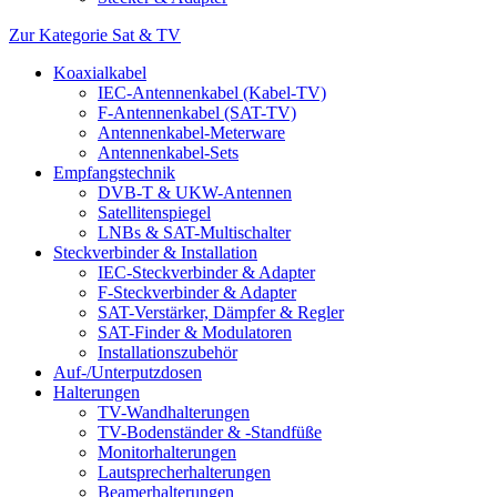
Zur Kategorie Sat & TV
Koaxialkabel
IEC-Antennenkabel (Kabel-TV)
F-Antennenkabel (SAT-TV)
Antennenkabel-Meterware
Antennenkabel-Sets
Empfangstechnik
DVB-T & UKW-Antennen
Satellitenspiegel
LNBs & SAT-Multischalter
Steckverbinder & Installation
IEC-Steckverbinder & Adapter
F-Steckverbinder & Adapter
SAT-Verstärker, Dämpfer & Regler
SAT-Finder & Modulatoren
Installationszubehör
Auf-/Unterputzdosen
Halterungen
TV-Wandhalterungen
TV-Bodenständer & -Standfüße
Monitorhalterungen
Lautsprecherhalterungen
Beamerhalterungen