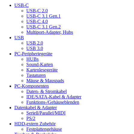
USB-C
USB-C 2.0
USB-C 3.1 Gen.1
USB-C 4.0
USB-C 3.1 Gen.2
Multiport-Adapter, Hubs
USB
USB 2.0
USB 3.0
PC-Peripheriegeräte
HUBs
Sound-Karten
Kartenlesegeräte
Tastaturen
Mäuse & Mauspads
PC-Komponenten
Daten- & Stromkabel
IDE/SATA-Kabel & Adapter
Funktions-/Gehäuseblenden
Datenkabel & Adapter
Seriell/Parallel/MIDI
PS/2
HDD-extern Zubehör
Festplattengehäuse