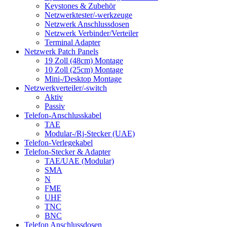
Keystones & Zubehör
Netzwerktester/-werkzeuge
Netzwerk Anschlussdosen
Netzwerk Verbinder/Verteiler
Terminal Adapter
Netzwerk Patch Panels
19 Zoll (48cm) Montage
10 Zoll (25cm) Montage
Mini-/Desktop Montage
Netzwerkverteiler/-switch
Aktiv
Passiv
Telefon-Anschlusskabel
TAE
Modular-/Rj-Stecker (UAE)
Telefon-Verlegekabel
Telefon-Stecker & Adapter
TAE/UAE (Modular)
SMA
N
FME
UHF
TNC
BNC
Telefon Anschlussdosen