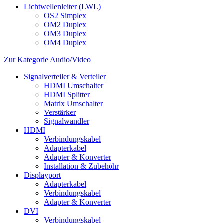
Lichtwellenleiter (LWL)
OS2 Simplex
OM2 Duplex
OM3 Duplex
OM4 Duplex
Zur Kategorie Audio/Video
Signalverteiler & Verteiler
HDMI Umschalter
HDMI Splitter
Matrix Umschalter
Verstärker
Signalwandler
HDMI
Verbindungskabel
Adapterkabel
Adapter & Konverter
Installation & Zubehöhr
Displayport
Adapterkabel
Verbindungskabel
Adapter & Konverter
DVI
Verbindungskabel