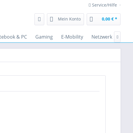
Service/Hilfe
Mein Konto
0,00 € *
tebook & PC
Gaming
E-Mobility
Netzwerk
Audi
