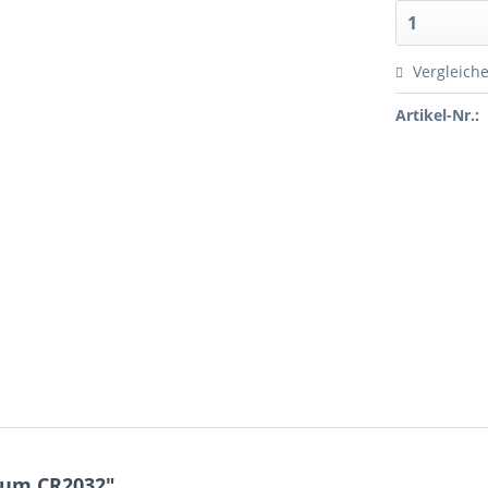
Vergleich
Artikel-Nr.:
ium CR2032"