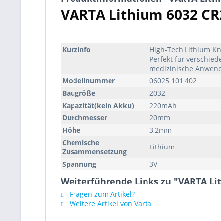
VARTA Lithium 6032 CR
Kurzinfo
High-Tech Lithium Kno
Perfekt für verschi
medizinische Anwend
Modellnummer
06025 101 402
Baugröße
2032
Kapazität(kein Akku)
220mAh
Durchmesser
20mm
Höhe
3,2mm
Chemische
Lithium
Zusammensetzung
Spannung
3V
Weiterführende Links zu "VARTA Li
Fragen zum Artikel?
Weitere Artikel von Varta