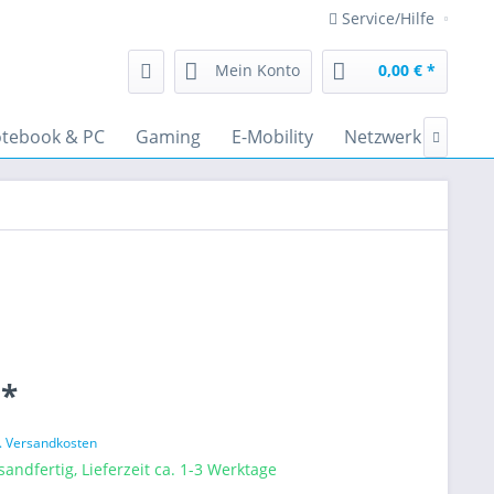
Service/Hilfe
Mein Konto
0,00 € *
tebook & PC
Gaming
E-Mobility
Netzwerk
Audi

 *
l. Versandkosten
sandfertig, Lieferzeit ca. 1-3 Werktage