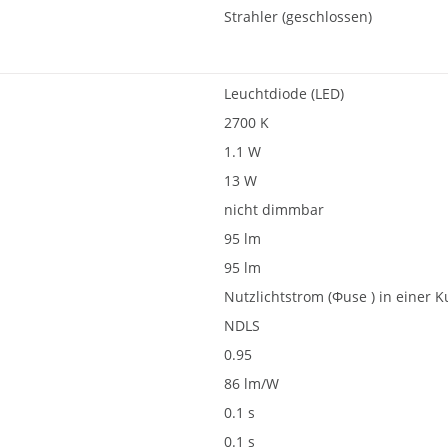
Strahler (geschlossen)
Leuchtdiode (LED)
2700 K
1.1 W
13 W
nicht dimmbar
95 lm
95 lm
Nutzlichtstrom (Φuse ) in einer K
NDLS
0.95
86 lm/W
0.1 s
0.1 s