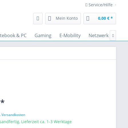
Service/Hilfe
Mein Konto
0,00 € *
tebook & PC
Gaming
E-Mobility
Netzwerk
Audi

 *
l. Versandkosten
sandfertig, Lieferzeit ca. 1-3 Werktage