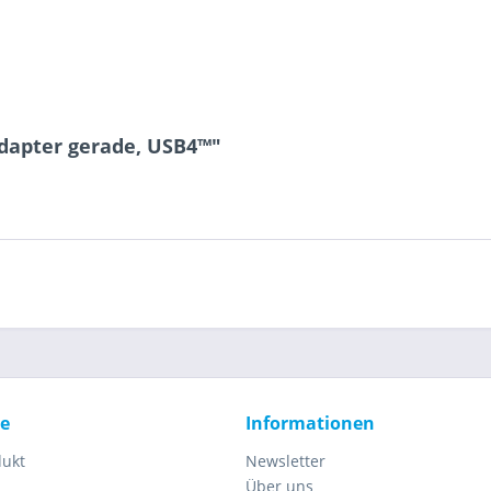
dapter gerade, USB4™"
ce
Informationen
dukt
Newsletter
Über uns