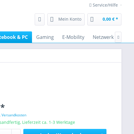
Service/Hilfe
Mein Konto
0,00 € *
tebook & PC
Gaming
E-Mobility
Netzwerk
Audi

 *
l. Versandkosten
sandfertig, Lieferzeit ca. 1-3 Werktage