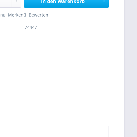
In den
Warenkorb
en
Merken
Bewerten
74447