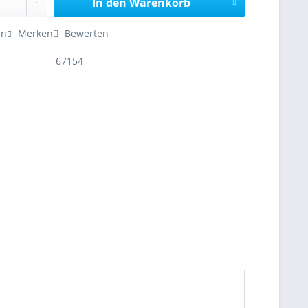
In den
Warenkorb
en
Merken
Bewerten
67154