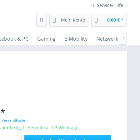
Service/Hilfe
Mein Konto
0,00 € *
tebook & PC
Gaming
E-Mobility
Netzwerk
Audi

 *
l. Versandkosten
sandfertig, Lieferzeit ca. 1-3 Werktage