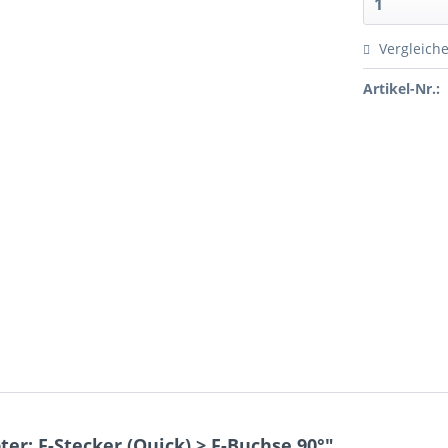
Vergleich
Artikel-Nr.:
r: F-Stecker (Quick) > F-Buchse 90°"