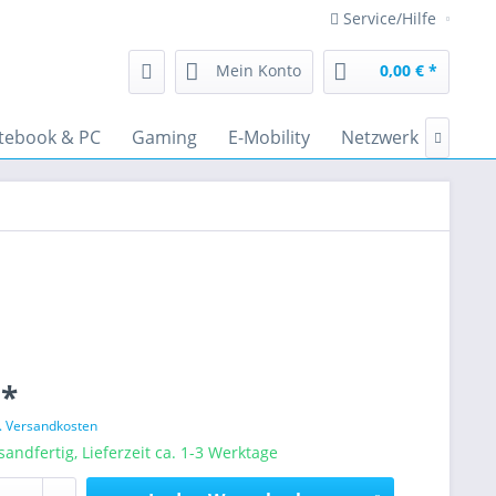
Service/Hilfe
Mein Konto
0,00 € *
tebook & PC
Gaming
E-Mobility
Netzwerk
Audi

 *
l. Versandkosten
sandfertig, Lieferzeit ca. 1-3 Werktage