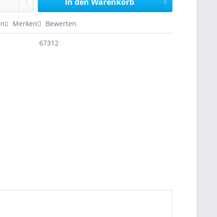
In den
Warenkorb
en
Merken
Bewerten
67312