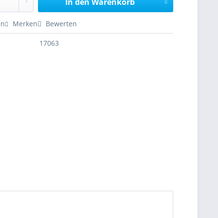
In den
Warenkorb
en
Merken
Bewerten
17063