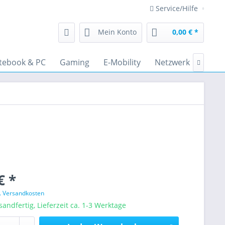
Service/Hilfe
Mein Konto
0,00 € *
tebook & PC
Gaming
E-Mobility
Netzwerk
Audi

€ *
l. Versandkosten
sandfertig, Lieferzeit ca. 1-3 Werktage